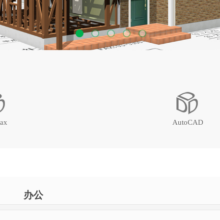
ax
AutoCAD
办公