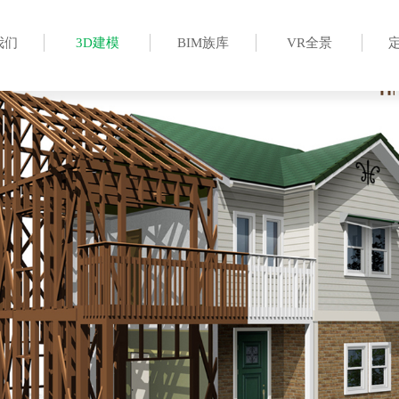
我们
3D建模
BIM族库
VR全景