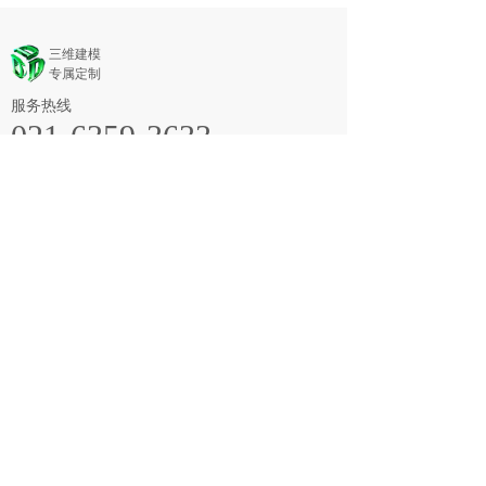
三维建模
专属定制
服务热线
021-6359-3633
电话/传真：021-6359-3633
QQ：3045168529
邮件：p-huang@majorcad.com
y-song@majorcad.com
时间：周一至周五 08:30～12:00、13:00～17:30
地址：上海市长宁区延安西路728号华敏翰尊国际大
厦12楼I座
关注