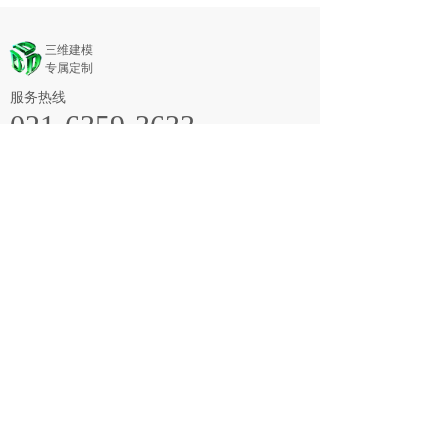
三维建模
专属定制
服务热线
021-6359-3633
电话/传真：021-6359-3633
QQ：3045168529
邮件：p-huang@majorcad.com
y-song@majorcad.com
时间：周一至周五 08:30～12:00、13:00～17:30
地址：上海市长宁区延安西路728号华敏翰尊国际大
厦12楼I座
关注